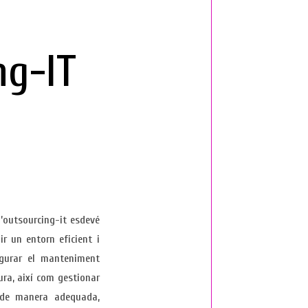
ng-IT
l’outsourcing-it esdevé
r un entorn eficient i
egurar el manteniment
tura, així com gestionar
ó de manera adequada,