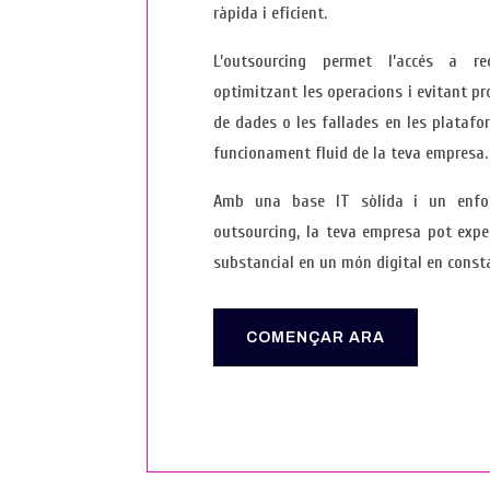
ràpida i eficient.
L’outsourcing permet l’accés a rec
optimitzant les operacions i evitant p
de dades o les fallades en les platafo
funcionament fluid de la teva empresa.
Amb una base IT sòlida i un enfoc
outsourcing, la teva empresa pot exp
substancial en un món digital en consta
COMENÇAR ARA