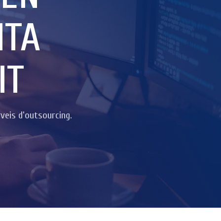
ITA
IT
veis d’outsourcing.