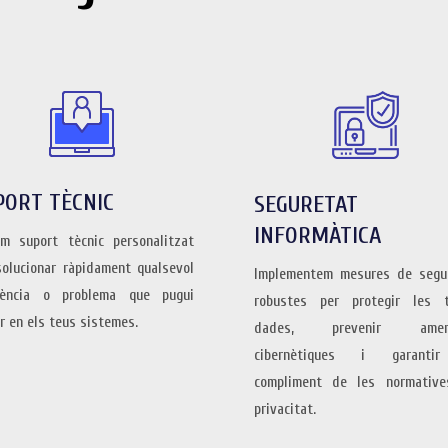
PORT TÈCNIC
SEGURETAT
INFORMÀTICA
im suport tècnic personalitzat
solucionar ràpidament qualsevol
Implementem mesures de segu
dència o problema que pugui
robustes per protegir les 
r en els teus sistemes.
dades, prevenir amen
cibernètiques i garanti
compliment de les normativ
privacitat.