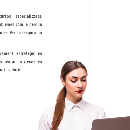
ursos especialitzats,
roblemes com la pèrdua
rmes. Això assegura un
ament estratègic en
erimentar un creixemen
nt evolució.