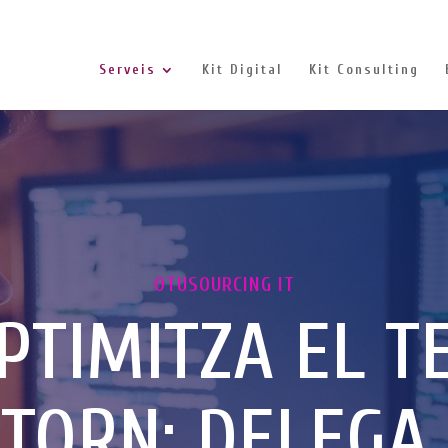
Serveis
Kit Digital
Kit Consulting
OTUSOURCING IT
PTIMITZA EL T
TORN: DELEGA