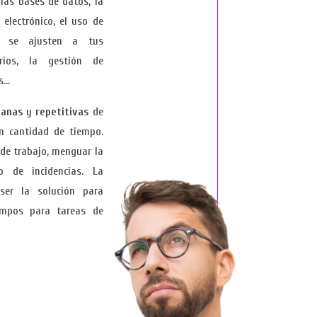
ias bases de datos, la
 electrónico, el uso de
o se ajusten a tus
rios, la gestión de
es…
ianas
y
repetitivas
de
n cantidad de tiempo.
 de trabajo, menguar la
o de incidencias. La
ser la solución para
iempos para tareas de