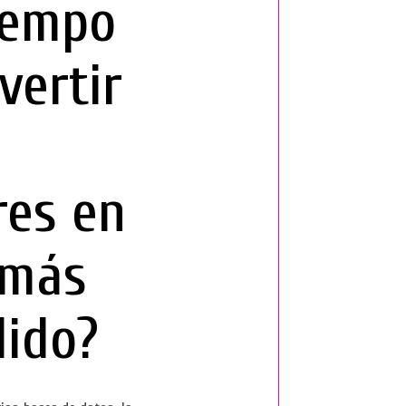
iempo
vertir
res en
 más
dido?