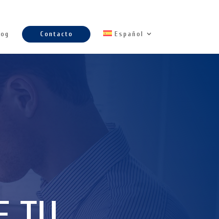
log
Contacto
Español
E TU