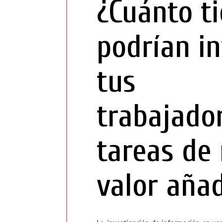
¿Cuánto t
podrían in
tus
trabajado
tareas de
valor aña